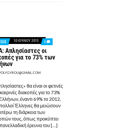
10 ΙΟΥΛΊΟΥ 2013
COMMENTS
ΣΕΙΣ
0
ON
Α: Απλησίαστες οι
ΙΝΚΑ:
ΑΠΛΗΣΊΑΣΤΕΣ
κοπές για το 73% των
ΟΙ
ήνων
ΔΙΑΚΟΠΈΣ
ΓΙΑ
POLYGYROU@GMAIL.COM
ΤΟ
73%
Ύ
ΤΩΝ
ησίαστες» θα είναι οι φετινές
ΕΛΛΉΝΩΝ
καιρινές διακοπές για το 73%
Ελλήνων, έναντι 69% το 2012,
πολλοί Έλληνες θα μειώσουν
ιτέρω τη διάρκεια των
οπών τους, όπως προκύπτει
πανελλαδική έρευνα του […]