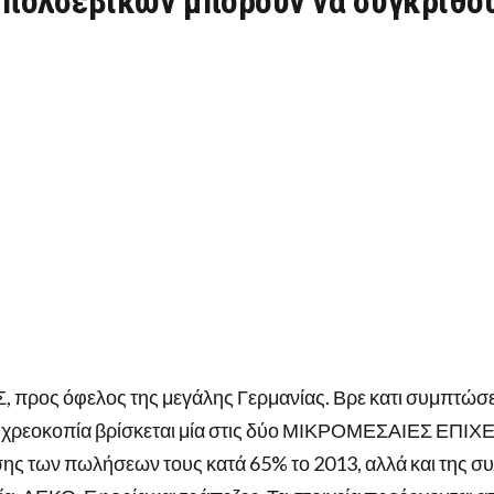
πολσεβίκων μπορούν να συγκριθού
ΤΙΚΉ
ΚΟΝΟΜΊΑ.
ΌΝΟ
Ε
ΘΕΣΤΏΣ
ΩΝ
ΟΛΣΕΒΊΚΩΝ
ΠΟΡΟΎΝ
ΓΚΡΙΘΟΎΝ
ΟΤΕΛΈΣΜΑΤΑ…
προς όφελος της μεγάλης Γερμανίας. Βρε κατι συμπτώσε
η χρεοκοπία βρίσκεται μία στις δύο ΜΙΚΡΟΜΕΣΑΙΕΣ ΕΠΙΧ
σης των πωλήσεων τους κατά 65% το 2013, αλλά και της 