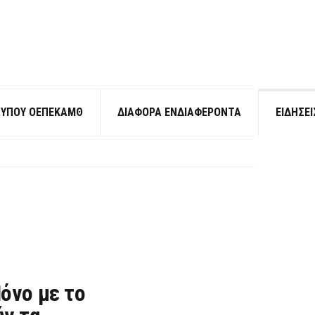
ΞΈΛΕΓΚΤΗ ΠΡΟΣΤΙΜΟΛΑΓΝΕΊΑ
ΤΎΠΟΥ ΟΕΠΕΚΑΜΘ
ΔΙΆΦΟΡΑ ΕΝΔΙΑΦΈΡΟΝΤΑ
ΕΙΔΉΣΕΙ
ΞΈΛΕΓΚΤΗ ΠΡΟΣΤΙΜΟΛΑΓΝΕΊΑ
όνο με το