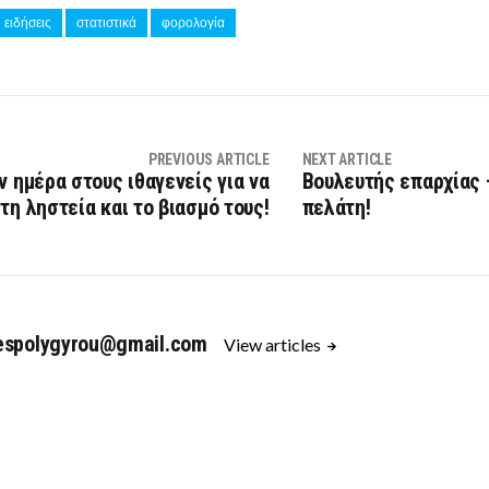
ειδήσεις
στατιστικά
φορολογία
PREVIOUS ARTICLE
NEXT ARTICLE
ην ημέρα στους ιθαγενείς για να
Βουλευτής επαρχίας –
τη ληστεία και το βιασμό τους!
πελάτη!
espolygyrou@gmail.com
View articles