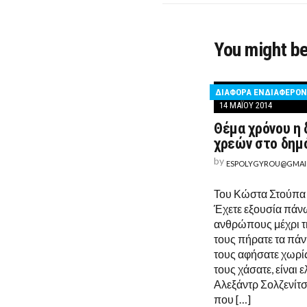
You might be
ΔΙΆΦΟΡΑ ΕΝΔΙΑΦΈΡΟ
14 ΜΑΪ́ΟΥ 2014
Θέμα χρόνου η
χρεών στο δημ
by
ESPOLYGYROU@GMAI
Του Κώστα Στούπα σ
Έχετε εξουσία πάν
ανθρώπους μέχρι τ
τους πήρατε τα πάν
τους αφήσατε χωρίς
τους χάσατε, είναι ε
Αλεξάντρ Σολζενίτ
που […]