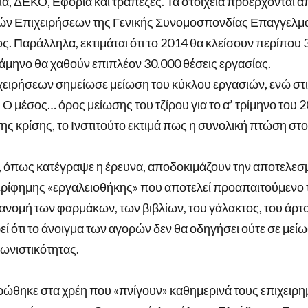
ία, ΔΕΚΟ, Εφορία και τράπεζες. Τα στοιχεία προέρχονται α
ρών Επιχειρήσεων της Γενικής Συνομοσπονδίας Επαγγελμα
 Παράλληλα, εκτιμάται ότι το 2014 θα κλείσουν περίπου 3
άμηνο θα χαθούν επιπλέον 30.000 θέσεις εργασίας.
χειρήσεων σημείωσε μείωση του κύκλου εργασιών, ενώ στι
 Ο μέσος… όρος μείωσης του τζίρου για το α’ τρίμηνο του 
ης κρίσης, το Ινστιτούτο εκτιμά πως η συνολική πτώση στο
ς, όπως κατέγραψε η έρευνα, αποδοκιμάζουν την αποτελε
ερίφημης «εργαλειοθήκης» που αποτελεί προαπαιτούμενο
διανομή των φαρμάκων, των βιβλίων, του γάλακτος, του άρτο
 ότι το άνοιγμα των αγορών δεν θα οδηγήσει ούτε σε μείωσ
ωνιστικότητας.
ρώθηκε στα χρέη που «πνίγουν» καθημερινά τους επιχειρη