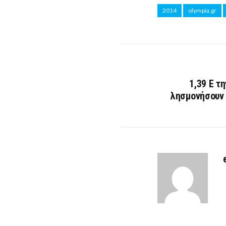
2014
olympia.gr
1,39 Ε τ
λησμονήσουν 