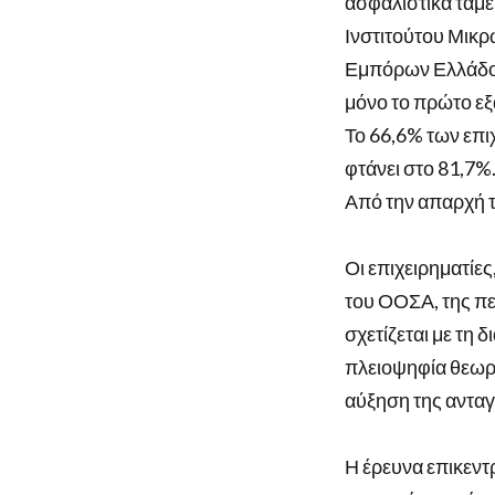
ασφαλιστικά ταμε
Ινστιτούτου Μικ
Εμπόρων Ελλάδος.
μόνο το πρώτο εξ
Το 66,6% των επι
φτάνει στο 81,7%.
Από την απαρχή τ
Οι επιχειρηματίε
του ΟΟΣΑ, της π
σχετίζεται με τη 
πλειοψηφία θεωρεί
αύξηση της ανταγ
Η έρευνα επικεντ