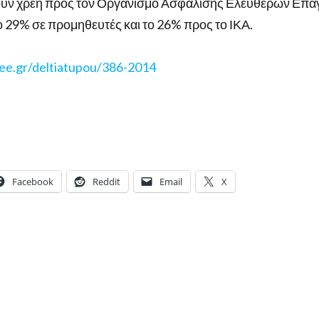
ουν χρέη προς τον Οργανισμό Ασφάλισης Ελεύθερων Επα
ο 29% σε προμηθευτές και το 26% προς το ΙΚΑ.
ee.gr/deltiatupou/386-2014
Facebook
Reddit
Email
X