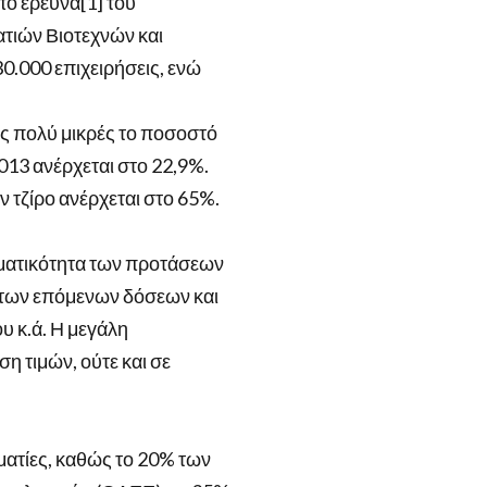
πό έρευνα[1] του
τιών Βιοτεχνών και
0.000 επιχειρήσεις, ενώ
ς πολύ μικρές το ποσοστό
2013 ανέρχεται στο 22,9%.
ν τζίρο ανέρχεται στο 65%.
σματικότητα των προτάσεων
 των επόμενων δόσεων και
υ κ.ά. Η μεγάλη
η τιμών, ούτε και σε
ματίες, καθώς το 20% των