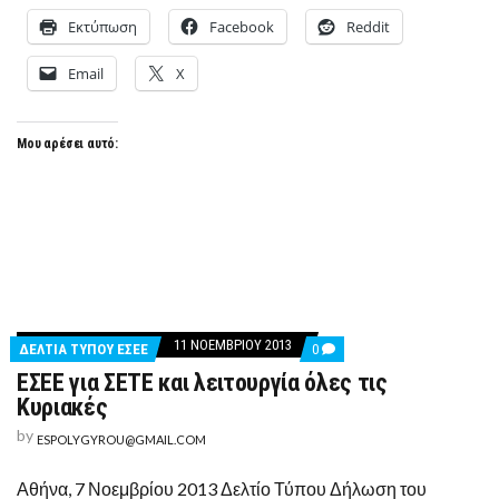
Εκτύπωση
Facebook
Reddit
Email
X
Μου αρέσει αυτό:
11 ΝΟΕΜΒΡΊΟΥ 2013
COMMENTS
ΔΕΛΤΊΑ ΤΎΠΟΥ ΕΣΕΕ
0
ON
ΕΣΕΕ για ΣΕΤΕ και λειτουργία όλες τις
ΕΣΕΕ
ΓΙΑ
Κυριακές
ΣΕΤΕ
ΚΑΙ
by
ESPOLYGYROU@GMAIL.COM
ΛΕΙΤΟΥΡΓΊΑ
ΌΛΕΣ
ΤΙΣ
Αθήνα, 7 Νοεμβρίου 2013 Δελτίο Τύπου Δήλωση του
ΚΥΡΙΑΚΈΣ