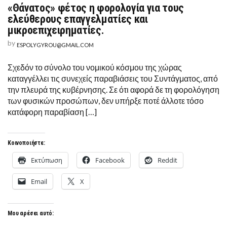
«Θάνατος» φέτος η φορολογία για τους
«ΘΆΝΑΤΟΣ»
ΦΈΤΟΣ
ελεύθερους επαγγελματίες και
Η
μικροεπιχειρηματίες.
ΦΟΡΟΛΟΓΊΑ
ΓΙΑ
by
ESPOLYGYROU@GMAIL.COM
ΤΟΥΣ
ΕΛΕΎΘΕΡΟΥΣ
ΕΠΑΓΓΕΛΜΑΤΊΕΣ
Σχεδόν το σύνολο του νομικού κόσμου της χώρας
ΚΑΙ
ΜΙΚΡΟΕΠΙΧΕΙΡΗΜΑΤΊΕΣ.
καταγγέλλει τις συνεχείς παραβιάσεις του Συντάγματος, από
την πλευρά της κυβέρνησης. Σε ότι αφορά δε τη φορολόγηση
των φυσικών προσώπων, δεν υπήρξε ποτέ άλλοτε τόσο
κατάφορη παραβίαση […]
Κοινοποιήστε:
Εκτύπωση
Facebook
Reddit
Email
X
Μου αρέσει αυτό: