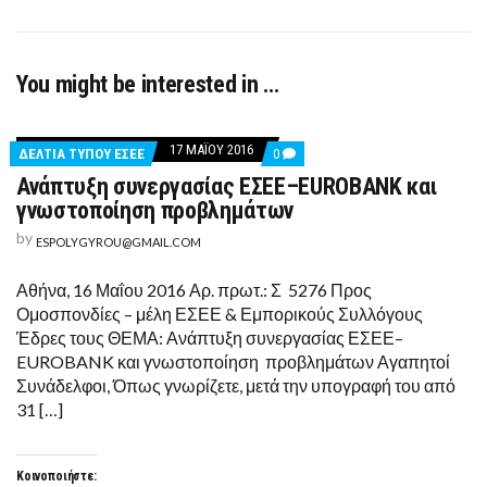
You might be interested in …
17 ΜΑΪ́ΟΥ 2016
COMMENTS
ΔΕΛΤΊΑ ΤΎΠΟΥ ΕΣΕΕ
0
ON
Ανάπτυξη συνεργασίας ΕΣΕΕ–EUROBANK και
ΑΝΆΠΤΥΞΗ
ΣΥΝΕΡΓΑΣΊΑΣ
γνωστοποίηση προβλημάτων
ΕΣΕΕ–
EUROBANK
by
ESPOLYGYROU@GMAIL.COM
ΚΑΙ
ΓΝΩΣΤΟΠΟΊΗΣΗ
ΠΡΟΒΛΗΜΆΤΩΝ
Αθήνα, 16 Μαΐου 2016 Αρ. πρωτ.: Σ 5276 Προς
Ομοσπονδίες – μέλη ΕΣΕΕ & Εμπορικούς Συλλόγους
Έδρες τους ΘΕΜΑ: Ανάπτυξη συνεργασίας ΕΣΕΕ–
EUROBANK και γνωστοποίηση προβλημάτων Αγαπητοί
Συνάδελφοι, Όπως γνωρίζετε, μετά την υπογραφή του από
31 […]
Κοινοποιήστε: