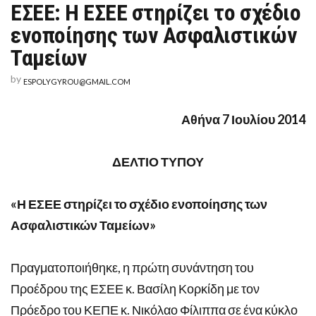
ΕΣΕΕ: Η ΕΣΕΕ στηρίζει το σχέδιο
ΕΣΕΕ:
Η
ενοποίησης των Ασφαλιστικών
ΕΣΕΕ
ΣΤΗΡΊΖΕΙ
Ταμείων
ΤΟ
ΣΧΈΔΙΟ
ΕΝΟΠΟΊΗΣΗΣ
by
ESPOLYGYROU@GMAIL.COM
ΤΩΝ
ΑΣΦΑΛΙΣΤΙΚΏΝ
ΤΑΜΕΊΩΝ
Αθήνα 7 Ιουλίου 2014
ΔΕΛΤΙΟ ΤΥΠΟΥ
«Η ΕΣΕΕ στηρίζει το σχέδιο ενοποίησης των
Ασφαλιστικών Ταμείων»
Πραγματοποιήθηκε, η πρώτη συνάντηση του
Προέδρου της ΕΣΕΕ κ. Βασίλη Κορκίδη με τον
Πρόεδρο του ΚΕΠΕ κ. Νικόλαο Φίλιππα σε ένα κύκλο