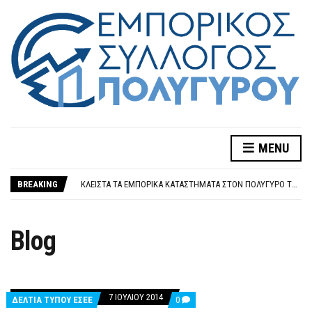
Η ΨΗΦΙΑΚΉ ΓΡΑΦΕΙΟΚΡΑΤΊΑ ΩΣ «ΑΓΧΌΝΗ» ΤΗΣ ΕΠΙΧΕΙΡΗΜΑΤΙΚΌΤΗΤΑΣ – ΝΈΟ ΜΗΤΡΏΟ, ΠΑΛΙΈΣ ΠΑΘΟΓΈΝΕΙΕΣ ΚΑΙ ΑΝΕΞΈΛΕΓΚΤΗ ΠΡΟΣΤΙΜΟΛΑΓΝΕΊΑ
ΝΈΑ ΡΎΘΜΙΣΗ ΑΣΦΑΛΙΣΤΙΚΏΝ ΟΦΕΙΛΏΝ ΣΕ ΈΩΣ 72 ΔΌΣΕΙΣ ΓΙΑ ΧΡΈΗ ΣΕ E-ΕΦΚΑ & ΚΕΑΟ
MENU
ΨΉΦΙΣΜΑ ΓΕΝΙΚΉΣ ΣΥΝΈΛΕΥΣΗΣ ΟΕΠΕΚΑΜΘ
ΚΛΕΙΣΤΆ ΤΑ ΕΜΠΟΡΙΚΆ ΚΑΤΑΣΤΉΜΑΤΑ ΣΤΟΝ ΠΟΛΎΓΥΡΟ ΤΗ ΔΕΥΤΈΡΑ ΤΟΥ ΑΓΊΟΥ ΠΝΕΎΜΑΤΟΣ
BREAKING
ΩΡΆΡΙΟ ΠΑΣΧΑΛΙΝΉΣ ΠΕΡΙΌΔΟΥ
Η ΨΗΦΙΑΚΉ ΓΡΑΦΕΙΟΚΡΑΤΊΑ ΩΣ «ΑΓΧΌΝΗ» ΤΗΣ ΕΠΙΧΕΙΡΗΜΑΤΙΚΌΤΗΤΑΣ – ΝΈΟ ΜΗΤΡΏΟ, ΠΑΛΙΈΣ ΠΑΘΟΓΈΝΕΙΕΣ ΚΑΙ ΑΝΕΞΈΛΕΓΚΤΗ ΠΡΟΣΤΙΜΟΛΑΓΝΕΊΑ
ΝΈΑ ΡΎΘΜΙΣΗ ΑΣΦΑΛΙΣΤΙΚΏΝ ΟΦΕΙΛΏΝ ΣΕ ΈΩΣ 72 ΔΌΣΕΙΣ ΓΙΑ ΧΡΈΗ ΣΕ E-ΕΦΚΑ & ΚΕΑΟ
Blog
7 ΙΟΥΛΊΟΥ 2014
COMMENTS
ΔΕΛΤΊΑ ΤΎΠΟΥ ΕΣΕΕ
0
ON